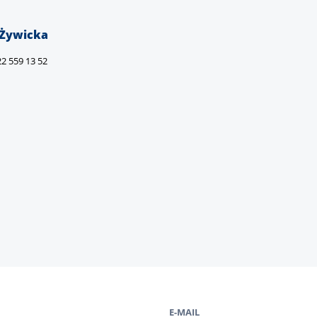
 Żywicka
 22 559 13 52
E-MAIL